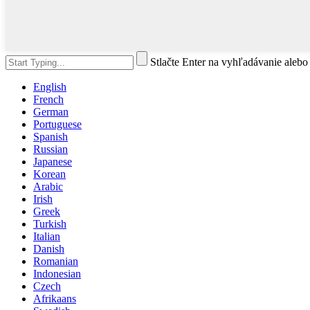
Stlačte Enter na vyhľadávanie alebo 
English
French
German
Portuguese
Spanish
Russian
Japanese
Korean
Arabic
Irish
Greek
Turkish
Italian
Danish
Romanian
Indonesian
Czech
Afrikaans