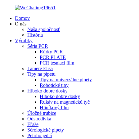
Domov
O nás
Naša spoločnosť
História
Výrobky
Séria PCR
Rúrky PCR
PCR PLATE
PCR tesniaci film
Taniere Elisa
Tipy na pipetu
Tipy na univerzálne pipety
Robotické tipy
Hlboko dobre dosky
Hlboko dobre dosky
Rukáv na magnetickú tyč
Hliníkový film
Úložné trubice
Odstredivka
Fľaše
Sérologické pipety
Petriho jedlá