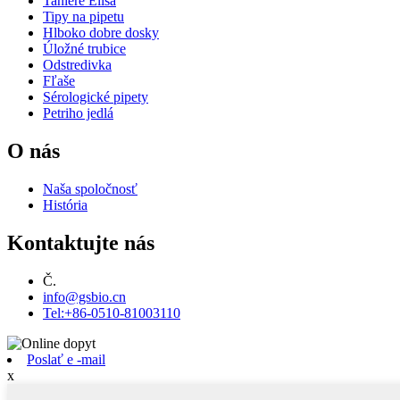
Taniere Elisa
Tipy na pipetu
Hlboko dobre dosky
Úložné trubice
Odstredivka
Fľaše
Sérologické pipety
Petriho jedlá
O nás
Naša spoločnosť
História
Kontaktujte nás
Č.
info@gsbio.cn
Tel:+86-0510-81003110
Poslať e -mail
x