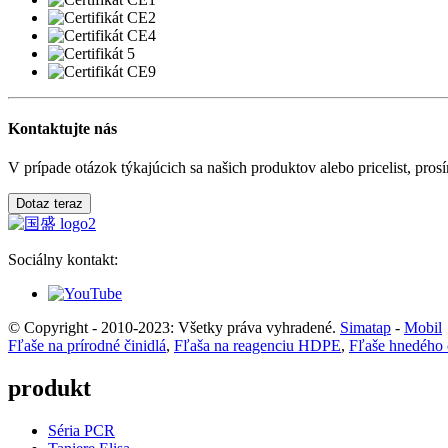
Kontaktujte nás
V prípade otázok týkajúcich sa našich produktov alebo pricelist, pro
Dotaz teraz
Sociálny kontakt:
© Copyright - 2010-2023: Všetky práva vyhradené.
Simatap
-
Mobil
Fľaše na prírodné činidlá
,
Fľaša na reagenciu HDPE
,
Fľaše hnedého 
produkt
Séria PCR