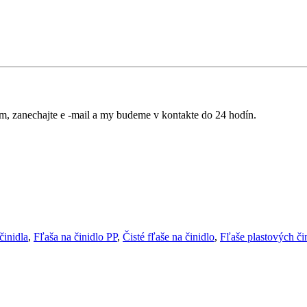
sím, zanechajte e -mail a my budeme v kontakte do 24 hodín.
činidla
,
Fľaša na činidlo PP
,
Čisté fľaše na činidlo
,
Fľaše plastových čin