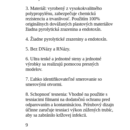
3. Materiál: vyrobený z vysokokvalitného
polypropylénu, zabezpečuje chemickú
rezistenciu a trvanlivosť. Použitím 100%
originálnych dovážaných plastových materiálov
žiadna pyrolytická zrazenina a endotoxín.
4. Žiadne pyrolytické zrazeniny a endotoxín.
5. Bez DNázy a RNázy.
6. Ultra tenké a jednotné steny a jednotné
výrobky sa realizujú pomocou presných
modelov.
7. Ľahko identifikovateľné smerovanie so
smerovými otvormi.
8. Schopnosť tesnenia: Vhodné na použitie s
tesniacimi filmami na dodatočnú ochranu pred
odparovaním a kontamináciou. Prírubový dizajn
účinne zaručuje tesniaci výkon zúžených trubíc,
aby sa zabránilo krížovej infekcii.
9