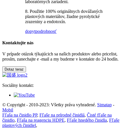
laboratórnych zariadení.
8. Použitie 100% originálnych dovážaných
plastových materiálov, žiadne pyrolytické
zrazeniny a endotoxín.
dopyt
podrobnosť
Kontaktujte nás
V prípade otázok týkajúcich sa našich produktov alebo pricelist,
prosím, zanechajte e -mail a my budeme v kontakte do 24 hodín.
Dotaz teraz
Sociálny kontakt:
© Copyright - 2010-2023: Všetky práva vyhradené.
Simatap
-
Mobil
Fľaša na činidlo PP
,
Fľaše na prírodné činidlá
,
Čisté fľaše na
činidlo
,
Fľaša na reagenciu HDPE
,
Fľaše hnedého činidla
,
Fľaše
plastových činidiel
,