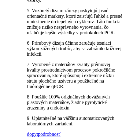
vzorky.
5. Vozbretý dizajn: zárezy poskytujú jasné
orientačné markery, ktoré zaisťujú ľahké a presné
umiestnenie do tepelných cyklerov. Táto funkcia
znižuje riziko nesprávneho vyrovnania, čo
uľahčuje lepšie výsledky v protokoloch PCR.
6. Prírubový dizajn účinne zaručuje tesniaci
výkon zúžených trubíc, aby sa zabránilo krížovej
infekcii.
7. Vyrobené z materiálov kvality prémiovej
kvality prostredníctvom procesov pokročilého
spracovania, ktoré spôsobujú extrémne nízku
stratu plochého uzáveru a použiteľné na
fluórogénne qPCR.
8. Použitie 100% originálnych dovážaných
plastových materiálov, žiadne pyrolytické
zrazeniny a endotoxín.
9. Uplatniteľné na väčšinu automatizovaných
laboratórnych zariadení.
dopyt
podrobnosť