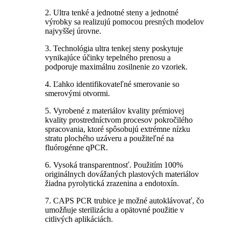
2. Ultra tenké a jednotné steny a jednotné
výrobky sa realizujú pomocou presných modelov
najvyššej úrovne.
3. Technológia ultra tenkej steny poskytuje
vynikajúce účinky tepelného prenosu a
podporuje maximálnu zosilnenie zo vzoriek.
4. Ľahko identifikovateľné smerovanie so
smerovými otvormi.
5. Vyrobené z materiálov kvality prémiovej
kvality prostredníctvom procesov pokročilého
spracovania, ktoré spôsobujú extrémne nízku
stratu plochého uzáveru a použiteľné na
fluórogénne qPCR.
6. Vysoká transparentnosť. Použitím 100%
originálnych dovážaných plastových materiálov
žiadna pyrolytická zrazenina a endotoxín.
7. CAPS PCR trubice je možné autoklávovať, čo
umožňuje sterilizáciu a opätovné použitie v
citlivých aplikáciách.