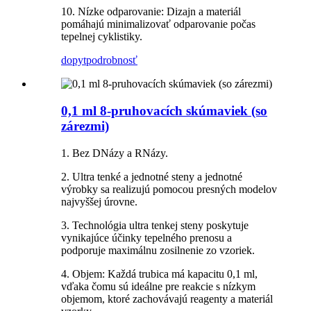
10. Nízke odparovanie: Dizajn a materiál
pomáhajú minimalizovať odparovanie počas
tepelnej cyklistiky.
dopyt
podrobnosť
0,1 ml 8-pruhovacích skúmaviek (so
zárezmi)
1. Bez DNázy a RNázy.
2. Ultra tenké a jednotné steny a jednotné
výrobky sa realizujú pomocou presných modelov
najvyššej úrovne.
3. Technológia ultra tenkej steny poskytuje
vynikajúce účinky tepelného prenosu a
podporuje maximálnu zosilnenie zo vzoriek.
4. Objem: Každá trubica má kapacitu 0,1 ml,
vďaka čomu sú ideálne pre reakcie s nízkym
objemom, ktoré zachovávajú reagenty a materiál