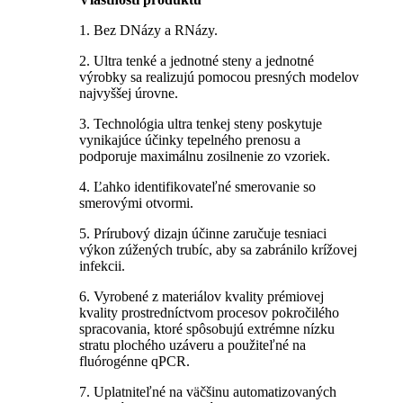
1. Bez DNázy a RNázy.
2. Ultra tenké a jednotné steny a jednotné
výrobky sa realizujú pomocou presných modelov
najvyššej úrovne.
3. Technológia ultra tenkej steny poskytuje
vynikajúce účinky tepelného prenosu a
podporuje maximálnu zosilnenie zo vzoriek.
4. Ľahko identifikovateľné smerovanie so
smerovými otvormi.
5. Prírubový dizajn účinne zaručuje tesniaci
výkon zúžených trubíc, aby sa zabránilo krížovej
infekcii.
6. Vyrobené z materiálov kvality prémiovej
kvality prostredníctvom procesov pokročilého
spracovania, ktoré spôsobujú extrémne nízku
stratu plochého uzáveru a použiteľné na
fluórogénne qPCR.
7. Uplatniteľné na väčšinu automatizovaných