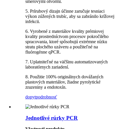
smerovými otvormi.
5. Prírubový dizajn účinne zaručuje tesniaci
výkon zúžených trubíc, aby sa zabránilo krížovej
infekcii.
6. Vyrobené z materiálov kvality prémiovej
kvality prostredníctvom procesov pokročilého
spracovania, ktoré spôsobujú extrémne nízku
stratu plochého uzáveru a použiteľné na
fluórogénne qPCR.
7. Uplatniteľné na väčšinu automatizovaných
laboratórnych zariadení.
8. Použitie 100% originálnych dovážaných
plastových materiálov, žiadne pyrolytické
zrazeniny a endotoxín.
dopyt
podrobnosť
Jednotlivé rúrky PCR
Vlastnosti produktu