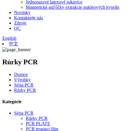
Jednorazové latexové rukavice
Magnetické guľôčky extrakcie nukleových kyselín
Novinky
Kontaktujte nás
Zdroje
QC
English
中文
Rúrky PCR
Domov
Výrobky
Séria PCR
Rúrky PCR
Kategórie
Séria PCR
Rúrky PCR
PCR PLATE
PCR tesniaci film