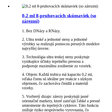
0,2 ml 8-pruhovacích skúmaviek (so
zárezmi)
1. Bez DNázy a RNázy.
2. Ultra tenké a jednotné steny a jednotné
výrobky sa realizujú pomocou presných modelov
najvyššej úrovne.
3. Technológia ultra tenkej steny poskytuje
vynikajúce účinky tepelného prenosu a
podporuje maximálnu zosilnenie zo vzoriek.
4. Objem: Každá trubica má kapacitu 0,2 ml,
vďaka čomu sú ideálne pre reakcie s nízkym
objemom, čo zachováva činidlá a materiál
vzorky.
5. Vozbretý dizajn: zárezy poskytujú jasné
orientačné markery, ktoré zaisťujú ľahké a presné
umiestnenie do tepelných cyklerov. Táto funkcia
znižuje riziko nesprávneho vyrovnania, čo